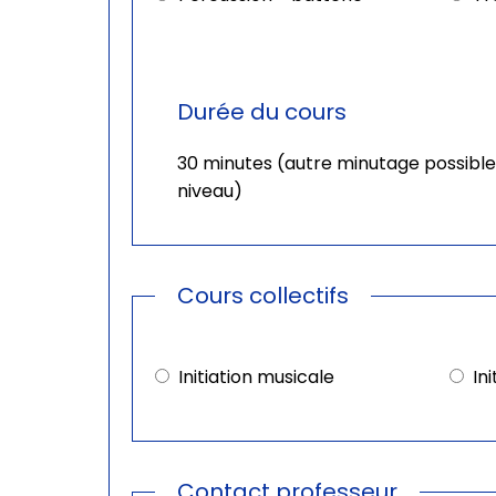
Durée du cours
30 minutes (autre minutage possible
niveau)
Cours collectifs
Cours
collectifs
Initiation musicale
In
Contact professeur