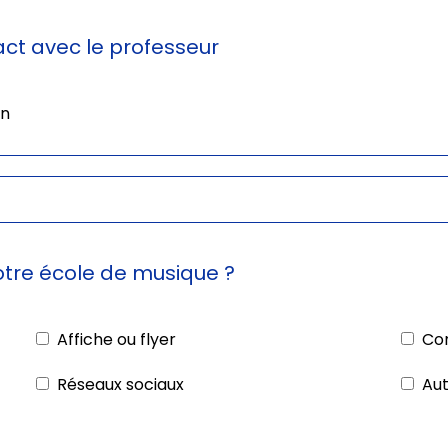
ct avec le professeur
n
re école de musique ?
Affiche ou flyer
Con
Réseaux sociaux
Au