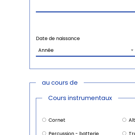
Date de naissance
au cours de
Cours instrumentaux
Cours
instrumentaux
Cornet
Al
Percussion - batterie
Tr