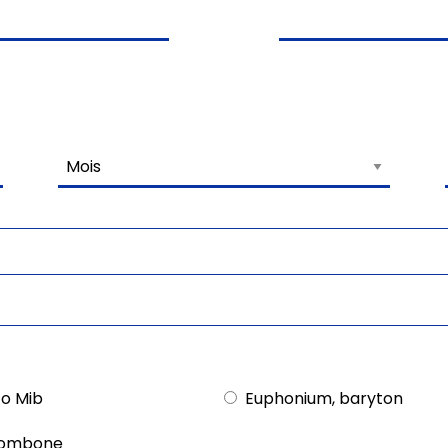
to Mib
Euphonium, baryton
ombone