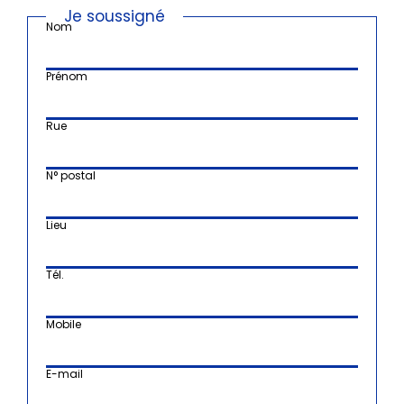
Je soussigné
Nom
Prénom
Rue
N° postal
Lieu
Tél.
Mobile
E-mail