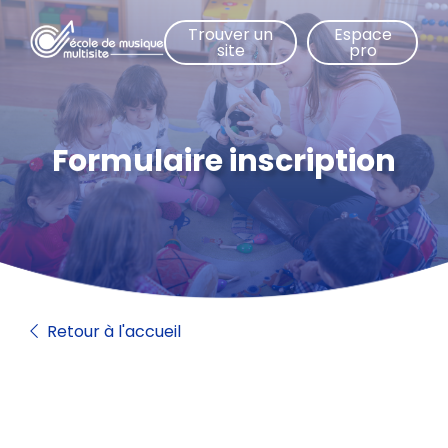
Aller
Trouver un
Espace
au
site
pro
contenu
principal
Formulaire inscription
Retour à l'accueil