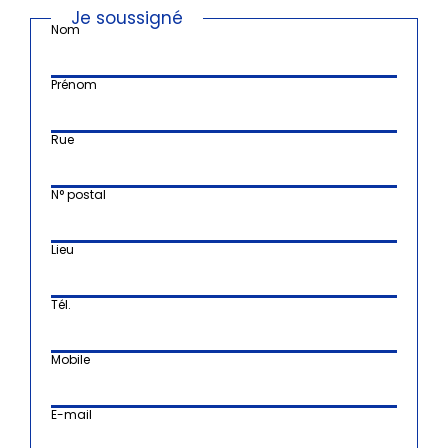
Je soussigné
Nom
Prénom
Rue
N° postal
Lieu
Tél.
Mobile
E-mail