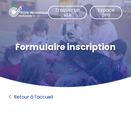
Aller
Trouver un
Espace
au
site
pro
contenu
principal
Formulaire inscription
Retour à l'accueil